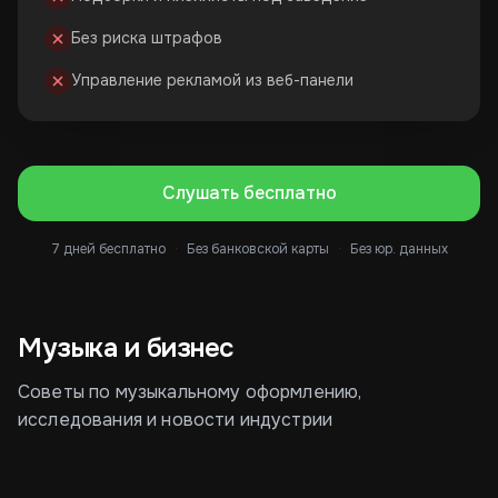
Без риска штрафов
Управление рекламой из веб-панели
Слушать бесплатно
7 дней бесплатно
·
Без банковской карты
·
Без юр. данных
Музыка и бизнес
Советы по музыкальному оформлению,
исследования и новости индустрии
Как рестораторы
Большие штрафы за
Мо