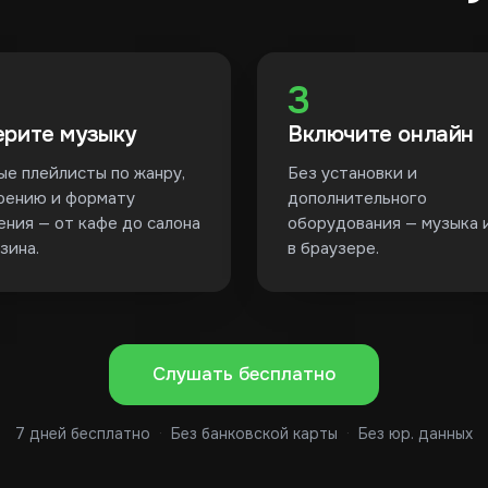
3
рите музыку
Включите онлайн
ые плейлисты по жанру,
Без установки и
оению и формату
дополнительного
ения — от кафе до салона
оборудования — музыка 
зина.
в браузере.
Слушать бесплатно
7 дней бесплатно
·
Без банковской карты
·
Без юр. данных