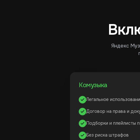
Вкл
Яндекс Музы
Комузыка
Легальное использовани
Договор на права и до
Подборки и плейлисты 
Без риска штрафов