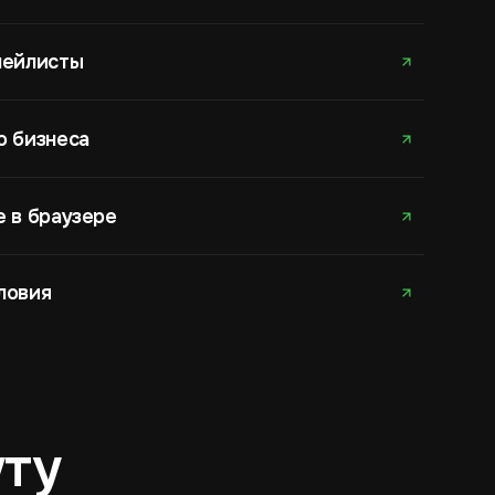
лейлисты
о бизнеса
е в браузере
ловия
уту