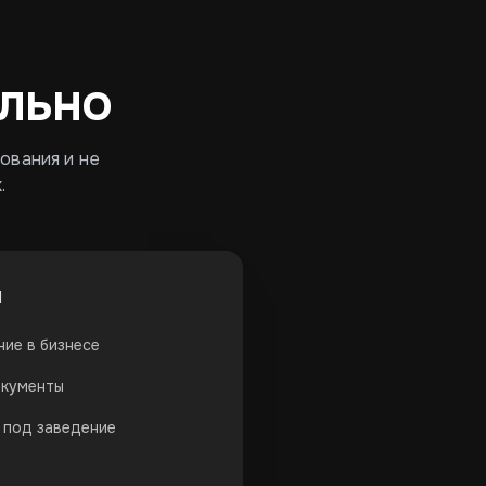
льно
зования и не
.
и
ние в бизнесе
окументы
 под заведение