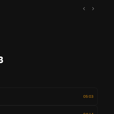
Эмбиент
Музыка без слов
в
05:03