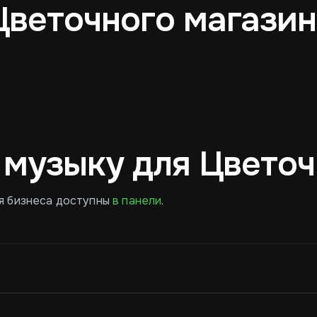
Цветочного магази
Босса-нова
Мягкий лаунж
 музыку для Цветоч
я бизнеса доступны
в панели
.