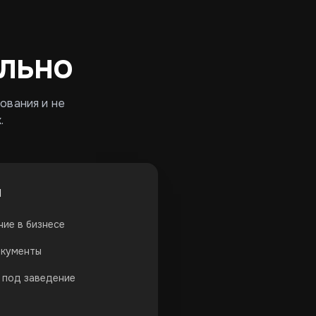
льно
зования и не
.
и
ние в бизнесе
окументы
 под заведение