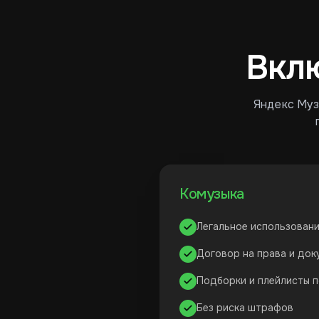
Вкл
Яндекс Музы
Комузыка
Легальное использовани
Договор на права и до
Подборки и плейлисты 
Без риска штрафов