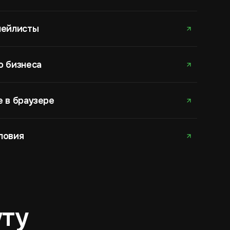
лейлисты
о бизнеса
е в браузере
ловия
уту