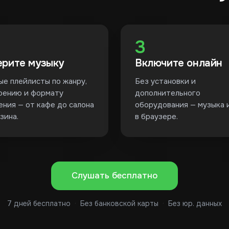
3
рите музыку
Включите онлайн
ые плейлисты по жанру,
Без установки и
оению и формату
дополнительного
ения — от кафе до салона
оборудования — музыка 
зина.
в браузере.
Слушать бесплатно
7 дней бесплатно
·
Без банковской карты
·
Без юр. данных