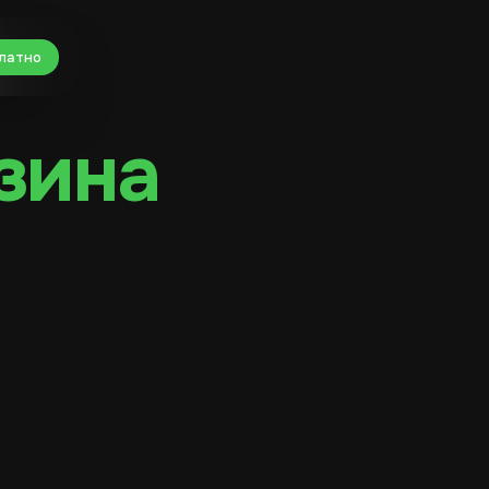
латно
зина