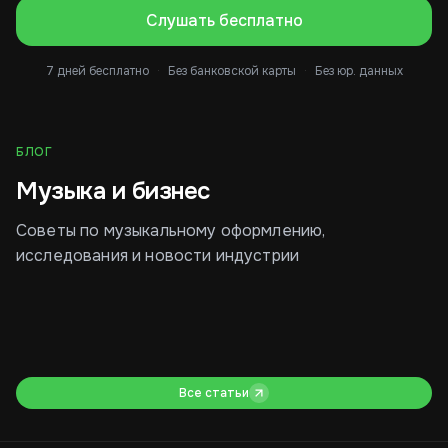
Слушать бесплатно
7 дней бесплатно
·
Без банковской карты
·
Без юр. данных
БЛОГ
Музыка и бизнес
Советы по музыкальному оформлению,
исследования и новости индустрии
Как рестораторы
Большие штрафы за
Му
выбирают музыку
музыку в бизнесе в 2026
то
году
со
а н
Все статьи