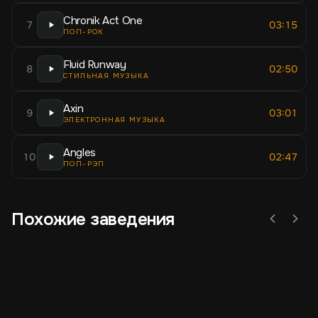
Chronik Act One
7
03:15
ПОП-РОК
Fluid Runway
8
02:50
СТИЛЬНАЯ МУЗЫКА
Axin
9
03:01
ЭЛЕКТРОННАЯ МУЗЫКА
Angles
10
02:47
ПОП-РЭП
Похожие заведения
Ресторан
Кафе
Ко