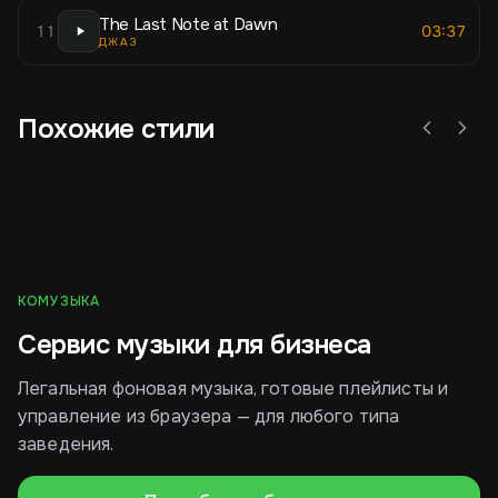
The Last Note at Dawn
11
03:37
ДЖАЗ
Похожие стили
Лёгкий джаз
Босса-нова
Nu 
КОМУЗЫКА
Сервис музыки для бизнеса
Легальная фоновая музыка, готовые плейлисты и
управление из браузера — для любого типа
заведения.