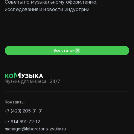
Советы по музыкальному оформлению,
исследования и новости индустрии
Как рестораторы
Большие штрафы за
Мо
выбирают музыку
музыку в бизнесе в 2026
му
году
фл
Все статьи
Музыка для бизнеса · 24/7
Контакты
+7 (423) 205-31-31
+7 914 691-72-12
manager@laboratoria-zvuka.ru